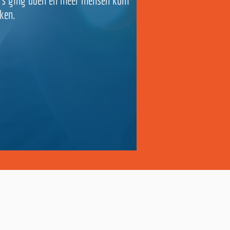
rs ging doen en meer mensen kom
ken.