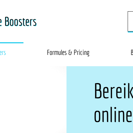
ers
Formules & Pricing
B
Berei
online