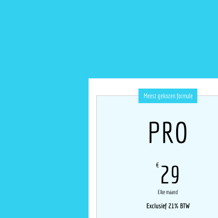
Meest gekozen formule
PRO
29€
€
29
Elke maand
Exclusief 21% BTW