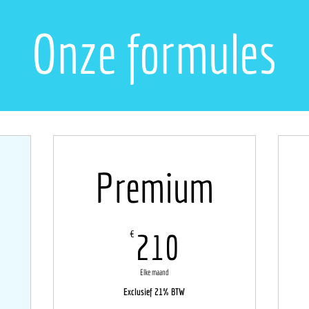
Onze formules
Premium
210€
€
210
Elke maand
Exclusief 21% BTW