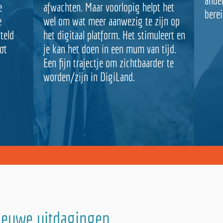
ande
e
afwachten. Maar voorlopig helpt het
berei
e
wel om wat meer aanwezig te zijn op
teld
het digitaal platform. Het stimuleert en
ot
je kan het doen in een mum van tijd.
Een fijn trajectje om zichtbaarder te
worden/zijn in DigiLand.
nieuwe uitdagingen