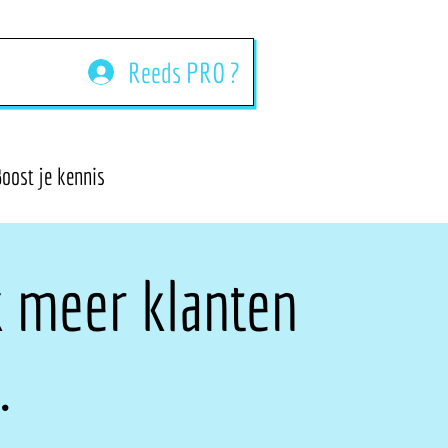
Reeds PRO ?
oost je kennis
k meer klanten
.