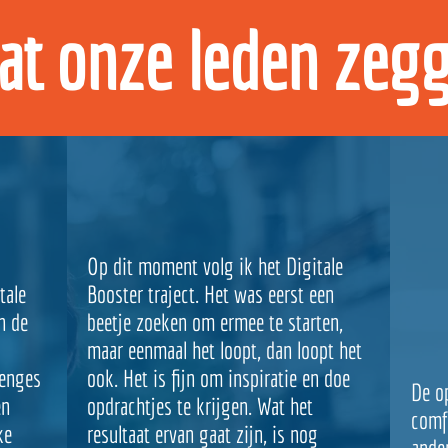
at onze leden zeg
Op dit moment volg ik het Digitale
tale
Booster traject. Het was eerst een
n de
beetje zoeken om ermee te starten,
maar eenmaal het loopt, dan loopt het
lenges
ook. Het is fijn om inspiratie en doe
De o
en
opdrachtjes te krijgen. Wat het
comf
ke
resultaat ervan gaat zijn, is nog