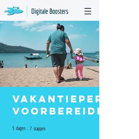
Vakantieperiode
voorbereiden
5 dagen
7 stappen
5
dagen
7
stappen