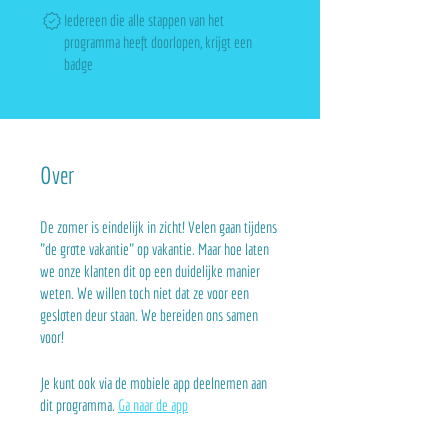
Iedereen die alle stappen van het
programma heeft doorlopen, krijgt een
badge
Over
De zomer is eindelijk in zicht! Velen gaan tijdens
"de grote vakantie" op vakantie. Maar hoe laten
we onze klanten dit op een duidelijke manier
weten. We willen toch niet dat ze voor een
gesloten deur staan. We bereiden ons samen
voor!
Je kunt ook via de mobiele app deelnemen aan
dit programma.
Ga naar de app