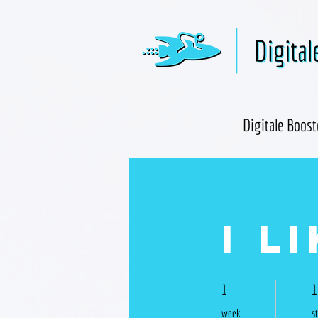
Digitale Boost
I li
1 week
1
1
1
week
s