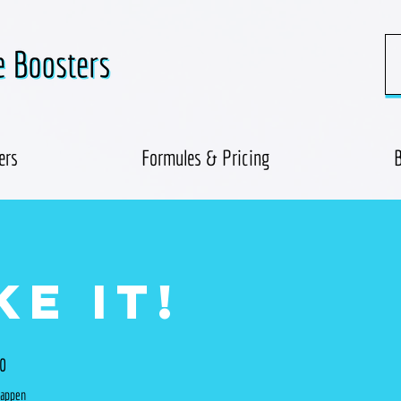
ers
Formules & Pricing
B
ke it!
0 stappen
0
tappen