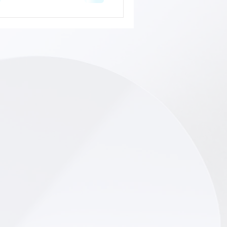
!
afbeelding, video, muziekopname, tekening
rsrecht. Wat betekent dit voor jouw sociale