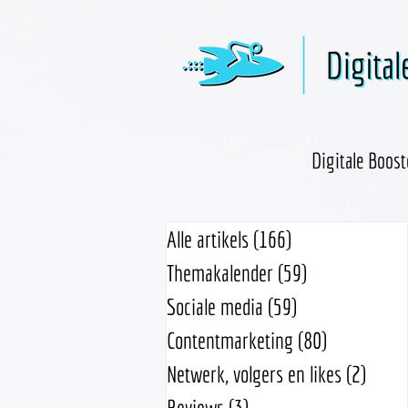
Digitale Boost
Alle artikels
(166)
166 posts
Themakalender
(59)
59 posts
Sociale media
(59)
59 posts
Contentmarketing
(80)
80 posts
Netwerk, volgers en likes
(2)
2 pos
Reviews
(3)
3 posts