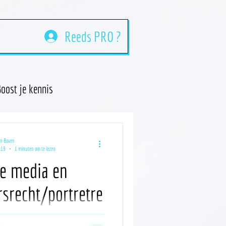
Reeds PRO ?
oost je kennis
an Boven
019
1 minuten om te lezen
le media en
rsrecht/portretre
wat je zeker moet