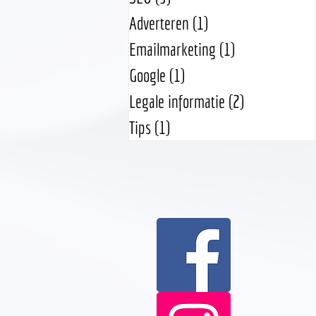
Adverteren
(1)
1 post
Emailmarketing
(1)
1 post
Google
(1)
1 post
Legale informatie
(2)
2 posts
Tips
(1)
1 post