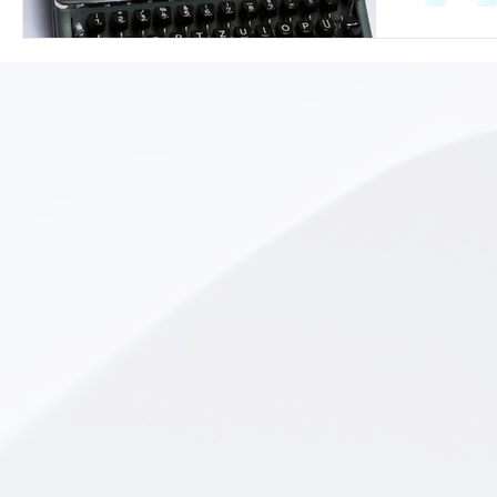
weten
Op elke foto, 
... staat auteu
media?