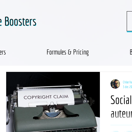
ers
Formules & Pricing
B
Chloe V
3 dec 2
Socia
auteu
ts
cht: 