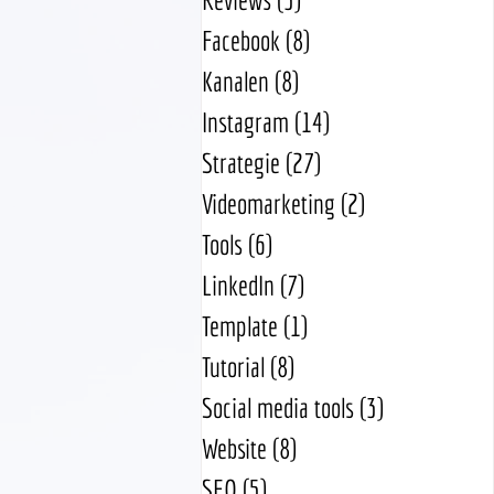
Facebook
(8)
8 posts
Kanalen
(8)
8 posts
Instagram
(14)
14 posts
Strategie
(27)
27 posts
Videomarketing
(2)
2 posts
Tools
(6)
6 posts
LinkedIn
(7)
7 posts
Template
(1)
1 post
Tutorial
(8)
8 posts
Social media tools
(3)
3 posts
Website
(8)
8 posts
SEO
(5)
5 posts