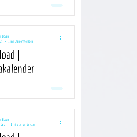
ordevol inspiratie voor jouw contentplan
d staat klaar. Er staat weer heel wat op de
an Boven
025
1 minuten om te lezen
oad |
kalender
er '25
ordevol inspiratie voor jouw contentplan
d staat klaar. Er staat weer heel wat op de
an Boven
2025
1 minuten om te lezen