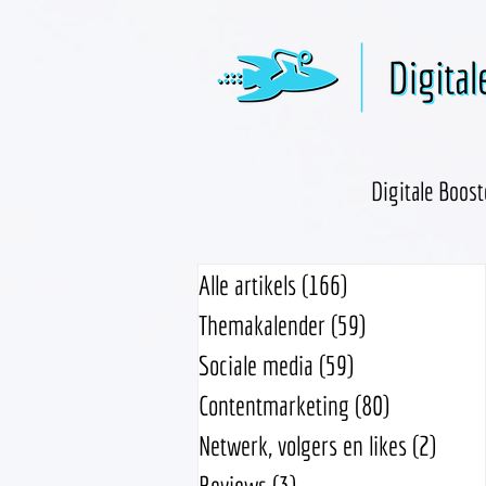
Digitale Boost
Alle artikels
(166)
166 posts
Themakalender
(59)
59 posts
Sociale media
(59)
59 posts
Contentmarketing
(80)
80 posts
Netwerk, volgers en likes
(2)
2 pos
Reviews
(3)
3 posts