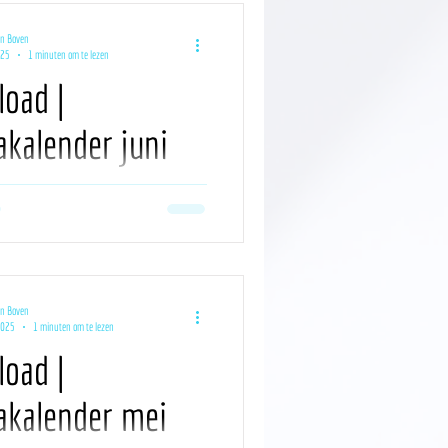
an Boven
025
1 minuten om te lezen
oad |
kalender juni
ordevol inspiratie voor jouw contentplan
d staat klaar. Er staat weer heel wat op de
an Boven
2025
1 minuten om te lezen
oad |
kalender mei