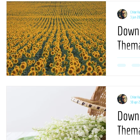
planning.
Chloe V
3 jun 2
Downl
Thema
'25
De kalender bo
voor deze maan
planning.
Chloe V
30 apr 
Downl
Thema