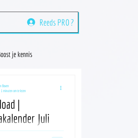
Reeds PRO ?
oost je kennis
an Boven
1 minuten om te lezen
oad |
kalender Juli