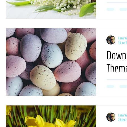
'25
De kalender bo
voor deze maan
planning.
Chloe V
31 mrt 
Downl
Thema
'25
De kalender bo
voor deze maan
planning.
Chloe V
28 feb 