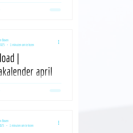
ordevol inspiratie voor jouw contentplan
d staat klaar. Er staat weer heel wat op de
an Boven
2025
1 minuten om te lezen
oad |
kalender april
ordevol inspiratie voor jouw contentplan
d staat klaar. Er staat weer heel wat op de
an Boven
2025
1 minuten om te lezen