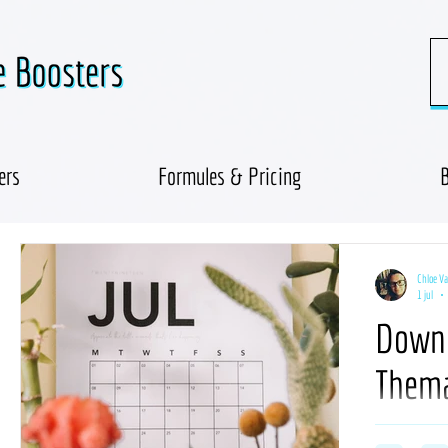
ers
Formules & Pricing
B
Chloe V
1 jul
Downl
Thema
ts
'26