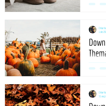
De kalender bo
voor deze maan
planning.
Chloe V
1 okt 2
Downl
Thema
oktob
De kalender bo
voor deze maan
planning.
Chloe V
31 aug 