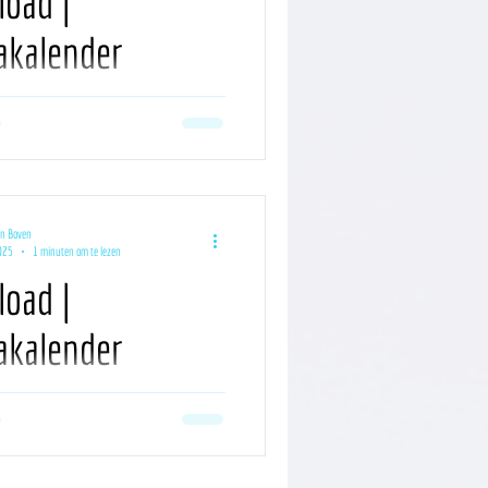
oad |
kalender
mber '25
ordevol inspiratie voor jouw contentplan
d staat klaar. Er staat weer heel wat op de
an Boven
2025
1 minuten om te lezen
oad |
kalender
tus '25
ordevol inspiratie voor jouw contentplan
d staat klaar. Er staat weer heel wat op de