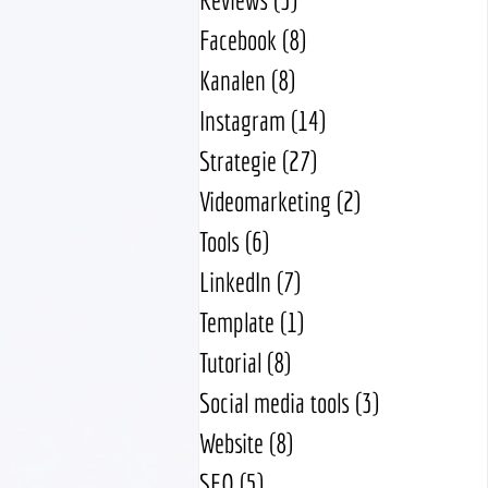
Facebook
(8)
8 posts
Kanalen
(8)
8 posts
Instagram
(14)
14 posts
Strategie
(27)
27 posts
Videomarketing
(2)
2 posts
Tools
(6)
6 posts
LinkedIn
(7)
7 posts
Template
(1)
1 post
Tutorial
(8)
8 posts
Social media tools
(3)
3 posts
Website
(8)
8 posts
SEO
(5)
5 posts