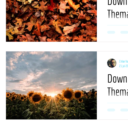
Downl
Thema
septe
De kalender bo
voor deze maan
planning.
Chloe V
21 jul 
Downl
Thema
augus
De kalender bo
voor deze maan