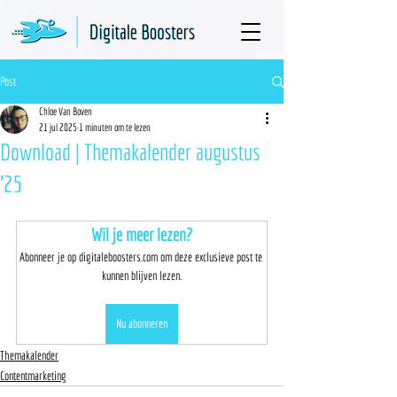
Post
Chloe Van Boven
21 jul 2025
1 minuten om te lezen
Download | Themakalender augustus
'25
Wil je meer lezen?
Abonneer je op digitaleboosters.com om deze exclusieve post te 
kunnen blijven lezen.
Nu abonneren
Themakalender
Contentmarketing