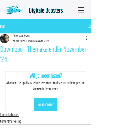
Post
Chloe Van Boven
28 okt 2024
1 minuten om te lezen
Download | Themakalender November
'24
Wil je meer lezen?
Abonneer je op digitaleboosters.com om deze exclusieve post te 
kunnen blijven lezen.
Nu abonneren
Themakalender
Contentmarketing