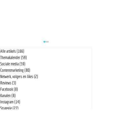
Alle artikels
(166)
166 posts
Themakalender
(59)
59 posts
Sociale media
(59)
59 posts
Contentmarketing
(80)
80 posts
Netwerk, volgers en likes
(2)
2 posts
Reviews
(3)
3 posts
Download | Themakalender April '26
Download | Themakalend
Facebook
(8)
8 posts
Kanalen
(8)
8 posts
Instagram
(14)
14 posts
Strategie
(27)
27 posts
Videomarketing
(2)
2 posts
Tools
(6)
6 posts
LinkedIn
(7)
7 posts