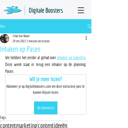
Post
Chloe Van Boven
29 mrt 2021
3 minuten om te lezen
Inhaken op Pasen
We hebben het eerder al gehad over 
inhaken op Valentijn
. 
Deze week staat er terug een inhaker op de planning: 
Pasen. 
Wil je meer lezen?
Abonneer je op digitaleboosters.com om deze exclusieve post te 
kunnen blijven lezen.
Nu abonneren
Tags:
contentmarketing
contentideeën