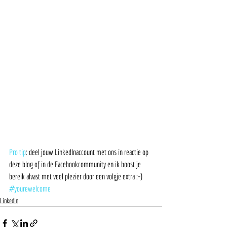
Pro tip
: deel jouw LinkedInaccount met ons in reactie op 
deze blog of in de Facebookcommunity en ik boost je 
bereik alvast met veel plezier door een volgje extra :-) 
#yourewelcome
LinkedIn