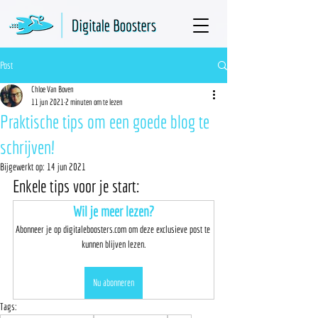
Post
Chloe Van Boven
11 jun 2021
2 minuten om te lezen
Praktische tips om een goede blog te
schrijven!
Bijgewerkt op:
14 jun 2021
Enkele tips voor je start: 
Wil je meer lezen?
Abonneer je op digitaleboosters.com om deze exclusieve post te 
kunnen blijven lezen.
Nu abonneren
Tags: