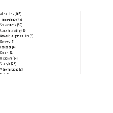
Alle artikels
(166)
166 posts
Themakalender
(59)
59 posts
Sociale media
(59)
59 posts
Contentmarketing
(80)
80 posts
Netwerk, volgers en likes
(2)
2 posts
Reviews
Reviews
(3)
3 posts
Facebook
(8)
8 posts
Kanalen
(8)
8 posts
Instagram
(14)
14 posts
Strategie
(27)
27 posts
Videomarketing
(2)
2 posts
Tools
(6)
6 posts
LinkedIn
(7)
7 posts
Template
(1)
1 post
Tutorial
(8)
8 posts
Social media tools
(3)
3 posts
Website
(8)
8 posts
SEO
(5)
5 posts