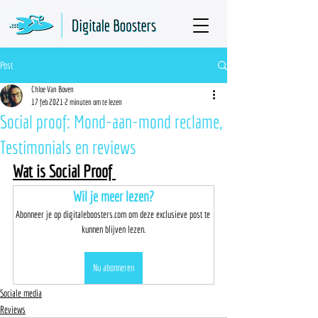
Post
Chloe Van Boven
17 feb 2021
2 minuten om te lezen
Social proof: Mond-aan-mond reclame,
Testimonials en reviews
Wat is Social Proof 
Wil je meer lezen?
Abonneer je op digitaleboosters.com om deze exclusieve post te 
kunnen blijven lezen.
Nu abonneren
Sociale media
Reviews