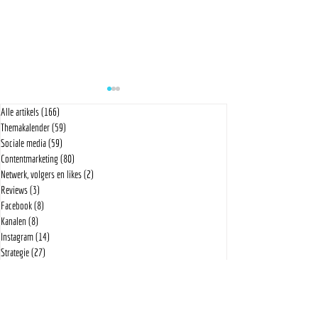
Alle artikels
(166)
166 posts
Themakalender
(59)
59 posts
Sociale media
(59)
59 posts
Contentmarketing
(80)
80 posts
Netwerk, volgers en likes
(2)
2 posts
Reviews
(3)
3 posts
Download | Themakalender April '26
Download | Themakalend
Facebook
(8)
8 posts
Kanalen
(8)
8 posts
Instagram
(14)
14 posts
Strategie
(27)
27 posts
Videomarketing
(2)
2 posts
Tools
(6)
6 posts
LinkedIn
(7)
7 posts
Template
(1)
1 post