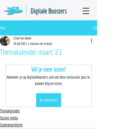
Post
Chloe Van Boven
26 feb 2021
1 minuten om te lezen
Themakalender maart '21
Wil je meer lezen?
Abonneer je op digitaleboosters.com om deze exclusieve post te 
kunnen blijven lezen.
Nu abonneren
Themakalender
Sociale media
Contentmarketing