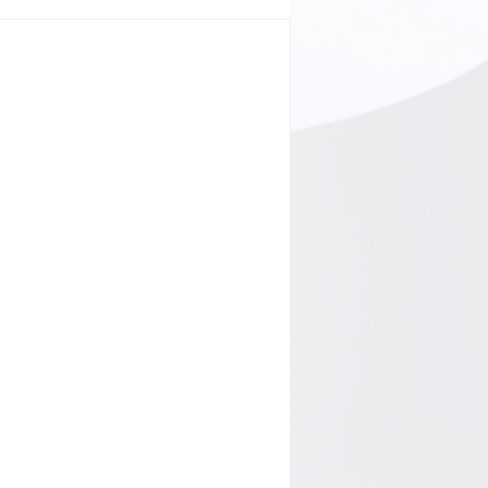
ad | Haal meer uit jouw
siecampagnes op META met dit
oek