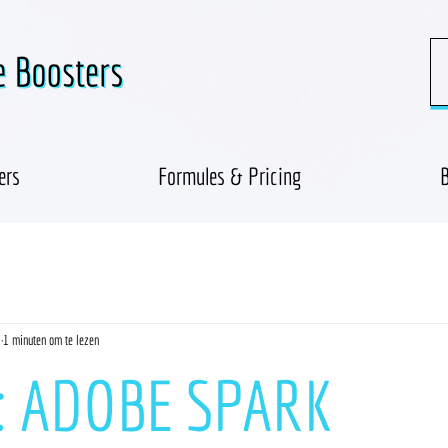
ers
Formules & Pricing
B
1
1 minuten om te lezen
al: ADOBE SPARK