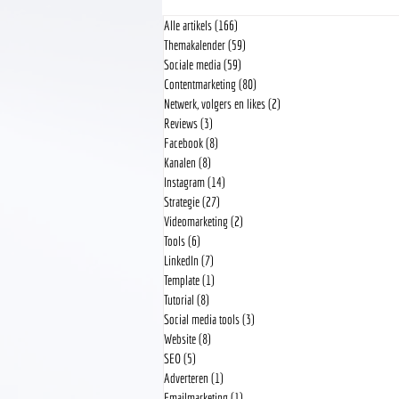
Alle artikels
(166)
166 posts
Themakalender
(59)
59 posts
Sociale media
(59)
59 posts
Contentmarketing
(80)
80 posts
Netwerk, volgers en likes
(2)
2 posts
360° foto's in Instagram
Reviews
(3)
3 posts
Facebook
(8)
8 posts
Kanalen
(8)
8 posts
Instagram
(14)
14 posts
Strategie
(27)
27 posts
Videomarketing
(2)
2 posts
Tools
(6)
6 posts
LinkedIn
(7)
7 posts
Template
(1)
1 post
Tutorial
(8)
8 posts
Social media tools
(3)
3 posts
Website
(8)
8 posts
SEO
(5)
5 posts
Adverteren
(1)
1 post
Emailmarketing
(1)
1 post