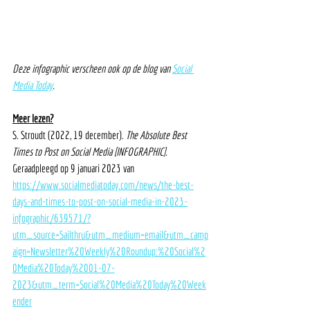
Deze infographic verscheen ook op de blog van 
Social 
Media Today
.
Meer lezen?
S. Stroudt (2022, 19 december). 
The Absolute Best 
Times to Post on Social Media [INFOGRAPHIC]. 
Geraadpleegd op 9 januari 2023 van 
https://www.socialmediatoday.com/news/the-best-
days-and-times-to-post-on-social-media-in-2023-
infographic/639571/?
utm_source=Sailthru&utm_medium=email&utm_camp
aign=Newsletter%20Weekly%20Roundup:%20Social%2
0Media%20Today%2001-07-
2023&utm_term=Social%20Media%20Today%20Week
ender