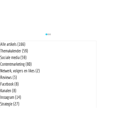
Alle artikels
(166)
166 posts
Themakalender
(59)
59 posts
Sociale media
(59)
59 posts
Contentmarketing
(80)
80 posts
Netwerk, volgers en likes
(2)
2 posts
Reviews
(3)
3 posts
Download | Themakalender April '26
Download | Themakalend
Facebook
(8)
8 posts
Kanalen
(8)
8 posts
Instagram
(14)
14 posts
Strategie
(27)
27 posts
Videomarketing
(2)
2 posts
Tools
(6)
6 posts
LinkedIn
(7)
7 posts
Template
(1)
1 post