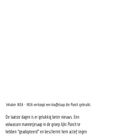
Inhaker IKEA - IKEA verkoopt een knuffelaap die Punch gebruikt. 
De laatste dagen is er gelukkig beter nieuws. Een 
volwassen mannetjesaap in de groep lijkt Punch te 
hebben “geadopteerd” en beschermt hem actief tegen 