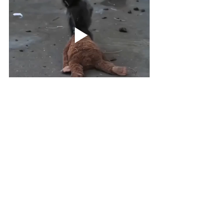
Er zijn ook al heel wat GIF's beschikbaar. 
Bronnen 
Heylen, K. (2026, 23 februari). 
Nu ook echte 
vriend: volwassen groepsgenoot beschermt aapje 
Punch in zoo in Japan
. VRT NWS. 
https://www.vrt.be/vrtnws/nl/2026/02/23/nu-