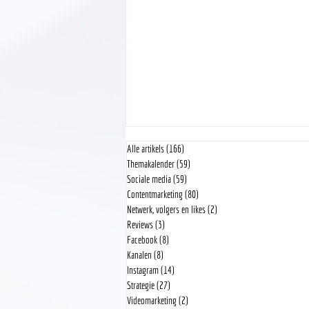
Alle artikels
(166)
166 posts
Themakalender
(59)
59 posts
Sociale media
(59)
59 posts
Contentmarketing
(80)
80 posts
Netwerk, volgers en likes
(2)
2 posts
Reviews
(3)
3 posts
Facebook
(8)
8 posts
Kanalen
(8)
8 posts
Waarom je best geen winacties organiseert
Instagram
(14)
14 posts
op Social Media
Strategie
(27)
27 posts
Videomarketing
(2)
2 posts