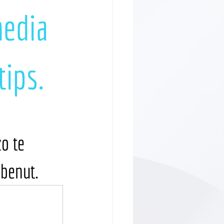
media
tips.
o te 
 benut. 