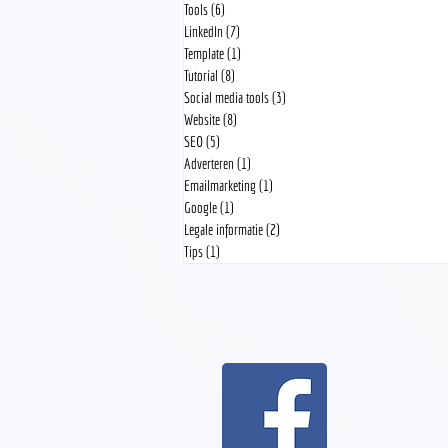
Tools
(6)
6 posts
LinkedIn
(7)
7 posts
Template
(1)
1 post
Tutorial
(8)
8 posts
Social media tools
(3)
3 posts
Website
(8)
8 posts
SEO
(5)
5 posts
Adverteren
(1)
1 post
Emailmarketing
(1)
1 post
Google
(1)
1 post
Legale informatie
(2)
2 posts
Tips
(1)
1 post