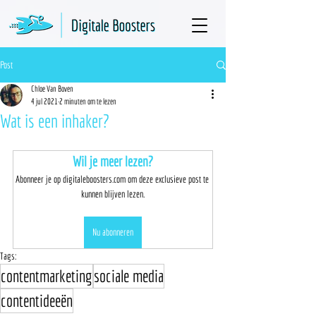
Post
Chloe Van Boven
4 jul 2021
2 minuten om te lezen
Wat is een inhaker?
Wil je meer lezen?
Abonneer je op digitaleboosters.com om deze exclusieve post te 
kunnen blijven lezen.
Nu abonneren
Tags:
contentmarketing
sociale media
contentideeën