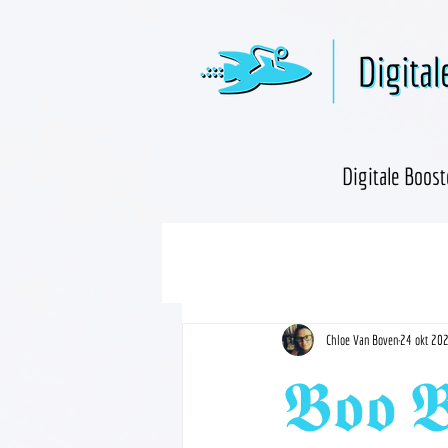
Digitale Boost
Chloe Van Boven
24 okt 20
𝕭𝖔𝖔 