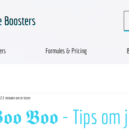
ers
Formules & Pricing
B
22
2 minuten om te lezen
𝖔𝖔 𝕭𝖔𝖔 - Tips om