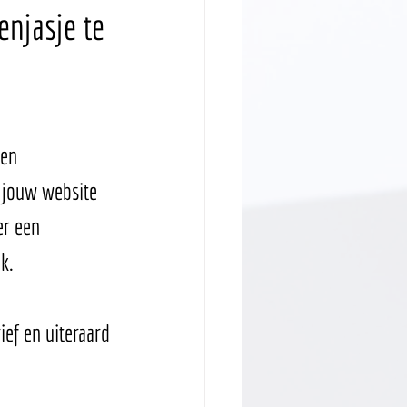
njasje te 
en 
 jouw website 
er een 
k. 
ef en uiteraard 