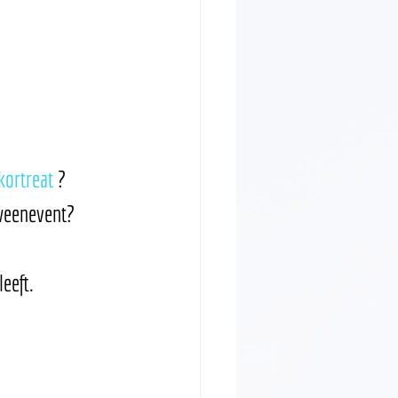
kortreat
 ? 
weenevent? 
eeft.