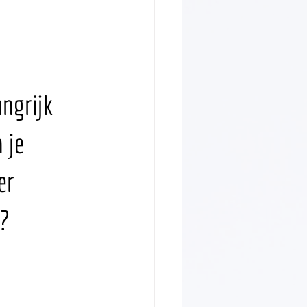
angrijk 
 je 
er 
e?