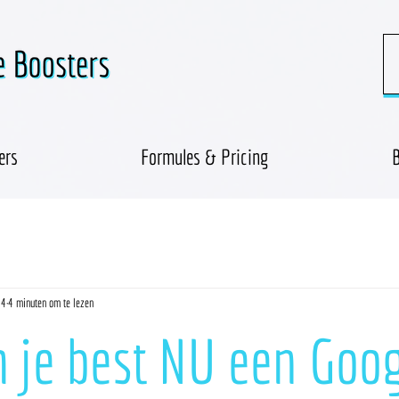
ers
Formules & Pricing
B
24
4 minuten om te lezen
je best NU een Goog