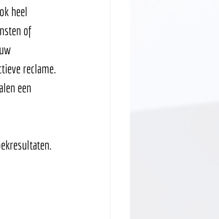
ok heel 
nsten of 
ouw 
tieve reclame. 
alen een 
oekresultaten.