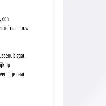
, een 
ctief naar jouw 
ssenuit gaat, 
ijk op 
en ritje naar 